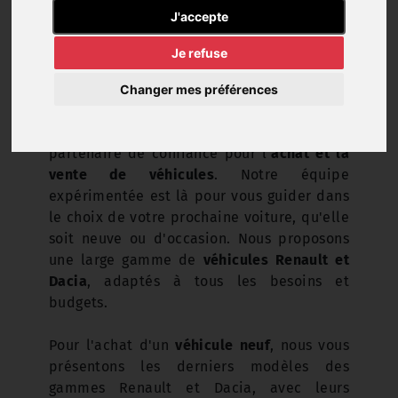
J'accepte
Je refuse
Changer mes préférences
Le
Garage Llinares
, votre agent
Renault-
Dacia
à La Haye dans la Manche, est votre
partenaire de confiance pour l'
achat et la
vente de véhicules
. Notre équipe
expérimentée est là pour vous guider dans
le choix de votre prochaine voiture, qu'elle
soit neuve ou d'occasion. Nous proposons
une large gamme de
véhicules Renault et
Dacia
, adaptés à tous les besoins et
budgets.
Pour l'achat d'un
véhicule neuf
, nous vous
présentons les derniers modèles des
gammes Renault et Dacia, avec leurs