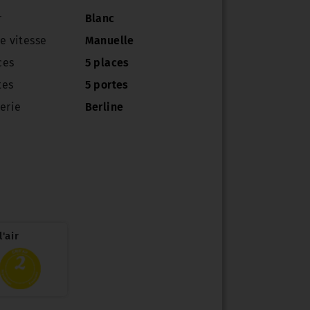
r
Blanc
e vitesse
Manuelle
ces
5 places
tes
5 portes
erie
Berline
'air