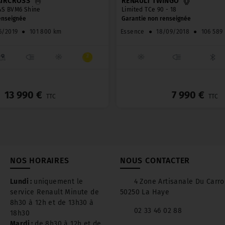
AIRCROSS
RENAULT TWINGO
&S BVM6 Shine
Limited TCe 90 - 18
enseignée
Garantie non renseignée
6/2019
●
101 800 km
Essence
●
18/09/2018
●
106 589
_
13 990 €
7 990 €
TTC
TTC
NOS HORAIRES
NOUS CONTACTER
Lundi :
uniquement le
4 Zone Artisanale Du Carro
service Renault Minute de
50250 La Haye
8h30 à 12h et de 13h30 à
02 33 46 02 88
18h30
Mardi :
de 8h30 à 12h et de