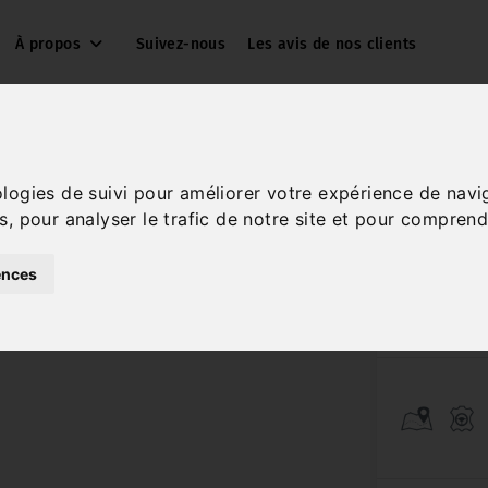
À propos
Suivez-nous
Les avis de nos clients
ologies de suivi pour améliorer votre expérience de navi
s, pour analyser le trafic de notre site et pour comprend
BLUEHD
ences
Réf. 004593
Diesel