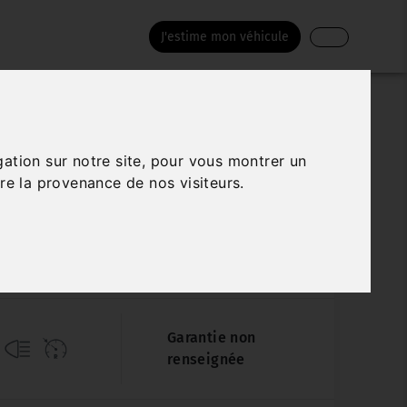
J'estime mon véhicule
PEUGEOT 208
gation sur notre site, pour vous montrer un
re la provenance de nos visiteurs.
I 100 €6.C S&S ALLURE BUSINESS
Véhicule sur parc
138 941 km
10/2018
Manuelle
Garantie non
renseignée