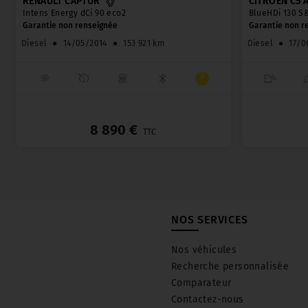
RENAULT CAPTUR
CITROËN C5 
Intens Energy dCi 90 eco2
BlueHDi 130 S
Garantie non renseignée
Garantie non r
Diesel
●
14/05/2014
●
153 921 km
Diesel
●
17/0
_
8 890 €
TTC
NOS SERVICES
Nos véhicules
Recherche personnalisée
Comparateur
Contactez-nous