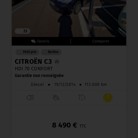
23
Petit prix
Berline
CITROËN C3
HDI 70 CONFORT
Garantie non renseignée
Diesel
●
19/12/2014
●
113 000 km
8 490 €
TTC