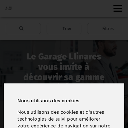
Trier
Filtres
Le Garage Llinares
vous invite à
découvrir sa gamme
de véhicules
Nous utilisons des cookies
Nous utilisons des cookies et d'autres
Renault La Haye vous propose un large choix de
technologies de suivi pour améliorer
véhicules. En utilisant nos filtres, affinez votre
votre expérience de navigation sur notre
recherche afin de trouver la voiture qui