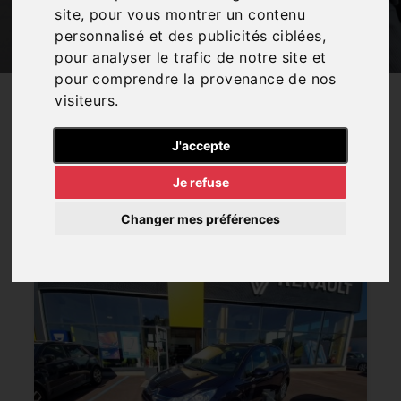
site, pour vous montrer un contenu
correspond à vos besoins
personnalisé et des publicités ciblées,
pour analyser le trafic de notre site et
pour comprendre la provenance de nos
visiteurs.
25
RÉSULTATS
J'accepte
Petits prix
Électriques/Hybrides
Faible kilométrage
Je refuse
Récents
Changer mes préférences
Trier par