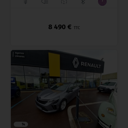
8 490 €
TTC
14