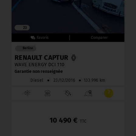
23
Berline
RENAULT CAPTUR
WAVE ENERGY DCI 110
Garantie non renseignée
Diesel
●
23/12/2016
●
133 996 km
10 490 €
TTC