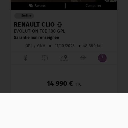
Berline
RENAULT CLIO
EVOLUTION TCE 100 GPL
Garantie non renseignée
GPL / GNV
●
17/10/2023
●
48 380 km
14 990 €
TTC