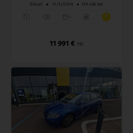
Diesel
●
21/12/2016
●
139 468 km
11 991 €
TTC