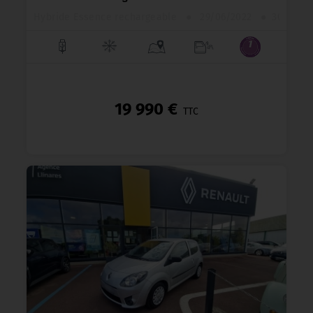
Hybride Essence rechargeable
●
29/06/2022
●
30 664 km
19 990 €
TTC