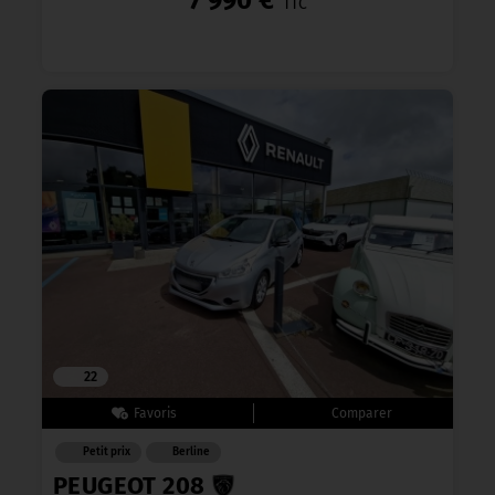
7 990 €
TTC
22
Petit prix
Berline
PEUGEOT 208