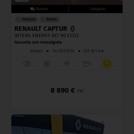
Petit prix
Berline
RENAULT CAPTUR
INTENS ENERGY DCI 90 ECO2
Garantie non renseignée
Diesel
●
14/05/2014
●
153 921 km
8 890 €
TTC